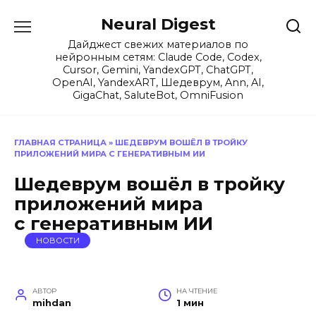
Перейти
Neural Digest
к
содержанию
Дайджест свежих материалов по
нейронным сетям: Claude Code, Codex,
Cursor, Gemini, YandexGPT, ChatGPT,
OpenAI, YandexART, Шедеврум, Ann, AI,
GigaChat, SaluteBot, OmniFusion
ГЛАВНАЯ СТРАНИЦА
»
ШЕДЕВРУМ ВОШЁЛ В ТРОЙКУ
ПРИЛОЖЕНИЙ МИРА С ГЕНЕРАТИВНЫМ ИИ
Шедеврум вошёл в тройку
приложений мира
с генеративным ИИ
НОВОСТИ
АВТОР
НА ЧТЕНИЕ
mihdan
1 мин