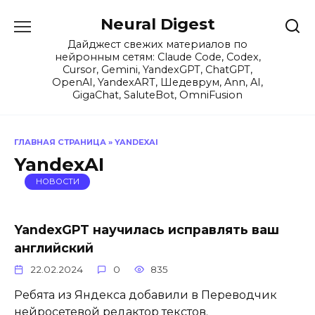
Перейти
Neural Digest
к
содержанию
Дайджест свежих материалов по
нейронным сетям: Claude Code, Codex,
Cursor, Gemini, YandexGPT, ChatGPT,
OpenAI, YandexART, Шедеврум, Ann, AI,
GigaChat, SaluteBot, OmniFusion
ГЛАВНАЯ СТРАНИЦА
»
YANDEXAI
YandexAI
НОВОСТИ
YandexGPT научилась исправлять ваш
английский
22.02.2024
0
835
Ребята из Яндекса добавили в Переводчик
нейросетевой редактор текстов.