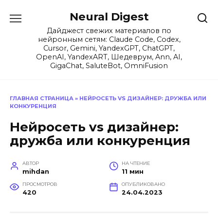
Перейти
Neural Digest
к
содержанию
Дайджест свежих материалов по
нейронным сетям: Claude Code, Codex,
Cursor, Gemini, YandexGPT, ChatGPT,
OpenAI, YandexART, Шедеврум, Ann, AI,
GigaChat, SaluteBot, OmniFusion
ГЛАВНАЯ СТРАНИЦА
»
НЕЙРОСЕТЬ VS ДИЗАЙНЕР: ДРУЖБА ИЛИ
КОНКУРЕНЦИЯ
Нейросеть vs дизайнер:
дружба или конкуренция
АВТОР
НА ЧТЕНИЕ
mihdan
11 мин
ПРОСМОТРОВ
ОПУБЛИКОВАНО
420
24.04.2023