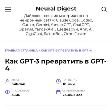
Перейти
Neural Digest
к
содержанию
Дайджест свежих материалов по
нейронным сетям: Claude Code, Codex,
Cursor, Gemini, YandexGPT, ChatGPT,
OpenAI, YandexART, Шедеврум, Ann, AI,
GigaChat, SaluteBot, OmniFusion
ГЛАВНАЯ СТРАНИЦА
»
КАК GPT-3 ПРЕВРАТИТЬ В GPT-4
Как GPT-3 превратить в GPT-
4
АВТОР
НА ЧТЕНИЕ
mihdan
10 мин
ПРОСМОТРОВ
ОПУБЛИКОВАНО
3.3к.
25.05.2023