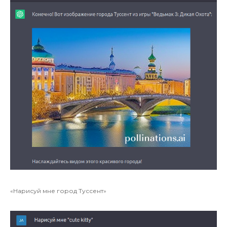
«Нарисуй мне город Туссент»