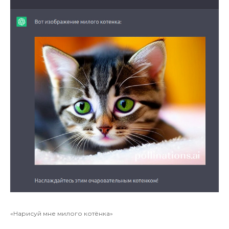
«Нарисуй мне милого котёнка»