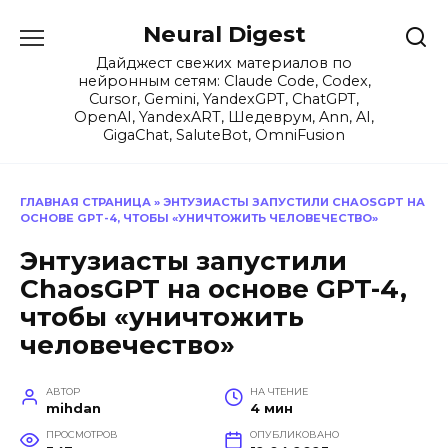
Перейти
Neural Digest
к
содержанию
Дайджест свежих материалов по
нейронным сетям: Claude Code, Codex,
Cursor, Gemini, YandexGPT, ChatGPT,
OpenAI, YandexART, Шедеврум, Ann, AI,
GigaChat, SaluteBot, OmniFusion
ГЛАВНАЯ СТРАНИЦА
»
ЭНТУЗИАСТЫ ЗАПУСТИЛИ CHAOSGPT НА
ОСНОВЕ GPT-4, ЧТОБЫ «УНИЧТОЖИТЬ ЧЕЛОВЕЧЕСТВО»
Энтузиасты запустили
ChaosGPT на основе GPT-4,
чтобы «уничтожить
человечество»
АВТОР
НА ЧТЕНИЕ
mihdan
4 мин
ПРОСМОТРОВ
ОПУБЛИКОВАНО